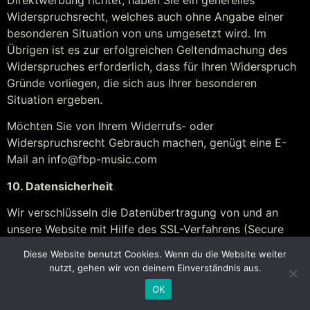
Widerspruchsrecht, welches auch ohne Angabe einer
besonderen Situation von uns umgesetzt wird. Im
Übrigen ist es zur erfolgreichen Geltendmachung des
Widerspruches erforderlich, dass für Ihren Widerspruch
Gründe vorliegen, die sich aus Ihrer besonderen
Situation ergeben.
Möchten Sie von Ihrem Widerrufs- oder
Widerspruchsrecht Gebrauch machen, genügt eine E-
Mail an
info@fbp-music.com
10. Datensicherheit
Wir verschlüsseln die Datenübertragung von und an
unsere Website mit Hilfe des SSL-Verfahrens (Secure
Socket Layer) in Verbindung mit der jeweils höchsten
Diese Website benutzt Cookies. Wenn du die Website weiter
von Ihrem Browser unterstützen Verschlüsselungsstufe.
nutzt, gehen wir von deinem Einverständnis aus.
Dabei handelt es sich In der Regel um eine 256-Bit
OK
Verschlüsselung. Falls Ihr Browser dies nicht unterstützt,